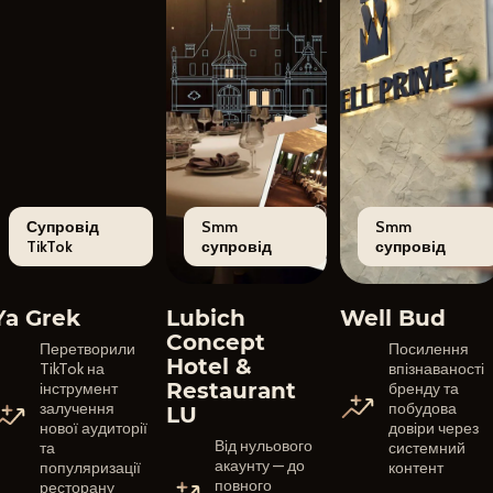
Супровід
Smm
Smm
TikTok
супровід
супровід
Ya Grek
Lubich
Well Bud
Concept
Перетворили
Посилення
Hotel &
TikTok на
впізнаваності
Restaurant
інструмент
бренду та
залучення
побудова
LU
нової аудиторії
довіри через
Від нульового
та
системний
акаунту — до
популяризації
контент
повного
ресторану